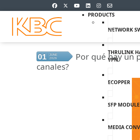
PRODUCTS
NETWORK SW
THRULINK 
Por qué hay un p
01
JUNE
2026
VPN
canales?
ECOPPER
SFP MODULE
MEDIA CONV