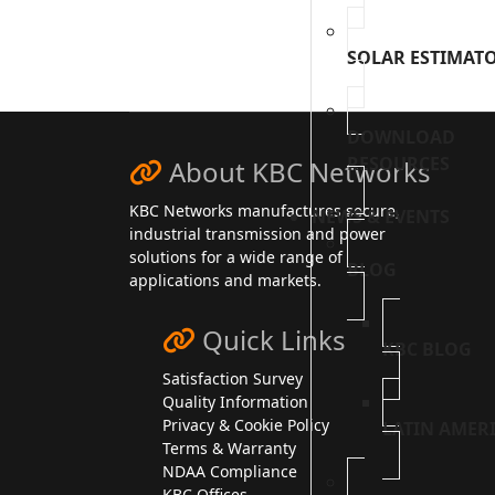
SOLAR ESTIMAT
DOWNLOAD
RESOURCES
About KBC Networks
KBC Networks manufactures secure,
NEWS & EVENTS
industrial transmission and power
solutions for a wide range of
BLOG
applications and markets.
Quick Links
KBC BLOG
Satisfaction Survey
Quality Information
Privacy & Cookie Policy
LATIN AMER
Terms & Warranty
NDAA Compliance
KBC Offices