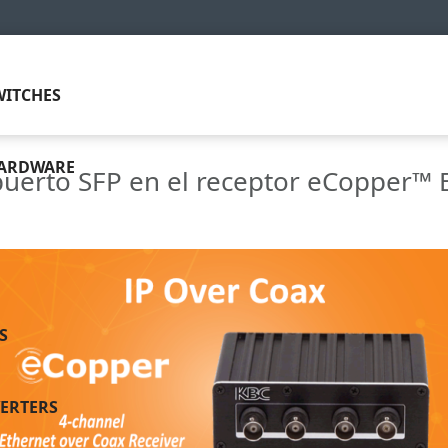
ITCHES
HARDWARE
uerto SFP en el receptor eCopper™ E
S
ERTERS