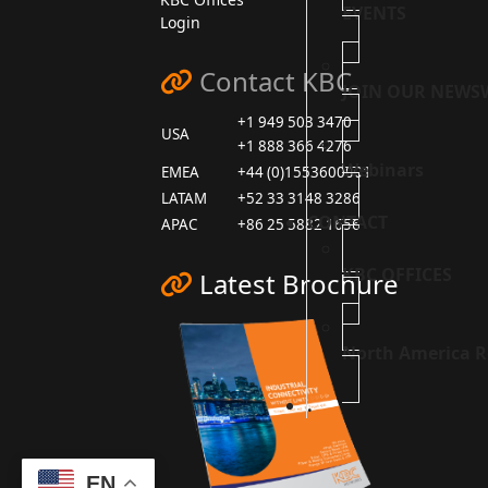
EVENTS
Login
Contact KBC
JOIN OUR NEWS
+1 949 503 3470
USA
+1 888 366 4276
Webinars
EMEA
+44 (0)1553600001
LATAM
+52 33 3148 3286
CONTACT
APAC
+86 25 5882 1656
KBC OFFICES
Latest Brochure
North America R
.
EN