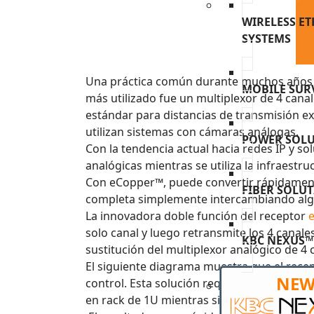
WIRELESS E
SYSTEMS
Una práctica común durante muchos años ha 
MOBILE SUR
más utilizado fue un multiplexor de 4 can
estándar para distancias de transmisión e
utilizan sistemas con cámaras análogas.
POWER SOL
Con la tendencia actual hacia redes IP y so
analógicas mientras se utiliza la infraestru
Con eCopper™, puede convertir rápidamente
FIBER SOLU
completa simplemente intercambiando al
La innovadora doble función del receptor
e
solo canal y luego retransmite los 4 canal
KBC NEXUS™
sustitución del multiplexor analógico de 4 
El siguiente diagrama muestra que el recep
NE
control. Esta solución requiere componen
en rack de 1U mientras sigue utilizando la i