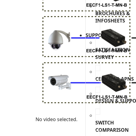
BROCHURES &
INFOSHEETS
SUPPORT
SATISFACTION
SURVEY
CELLULAR APNS
DESIGN & SUPP
No video selected.
SWITCH
COMPARISON