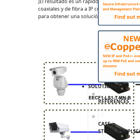
¡El resultado es un rápido diseño habilita
Secure Infrastructur
coaxiales y de fibra a IP con eCopper?
Haga 
and Management Plat
para obtener una solución personalizada.
Find out 
NE
NEW IP and PoE++ ove
up to 90W PoE and ov
distance
Find out 
SOLUTIONS
REFERENCES
CASE
STUDIES/APPLIC