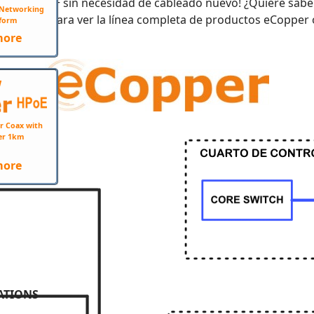
do para POE+ sin necesidad de cableado nuevo! ¿Quiere sabe
e Networking
clic aquí
para ver la línea completa de productos eCoppe
form
more
W
r Coax with
er 1km
more
ATIONS