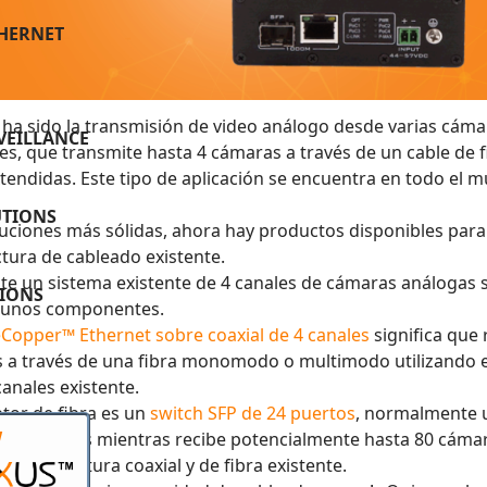
THERNET
sido la transmisión de video análogo desde varias cámaras
VEILLANCE
ales, que transmite hasta 4 cámaras a través de un cable 
xtendidas. Este tipo de aplicación se encuentra en todo el
UTIONS
luciones más sólidas, ahora hay productos disponibles para 
ctura de cableado existente.
 un sistema existente de 4 canales de cámaras análogas so
TIONS
gunos componentes.
Copper™ Ethernet sobre coaxial de 4 canales
significa que 
es a través de una fibra monomodo o multimodo utilizando e
canales existente.
tor de fibra es un
switch SFP de 24 puertos
, normalmente u
W
tes mínimos mientras recibe potencialmente hasta 80 cáma
nfraestructura coaxial y de fibra existente.